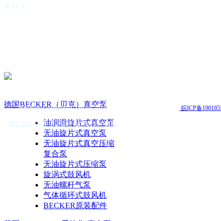
本站！
公司简介
公司营运方针
德国BECKER（贝克）真空泵
英国EDWARDS(爱德华)真空泵
美国GAST（嘉仕达）气泵
台湾KAWAKE(凯威特)真空泵
德国 leybold真空泵
德国BUSCH（普旭）真空泵
德国Rietschle(里奇乐)真空泵
德国BECKER（贝克）真空泵
版权所有 Copyright(C)2014-2015 合肥志徽自动机电有限公司
皖ICP备190185
德国Pfeiffer（普发）真空泵
日本ULVAC（爱发科）真空泵
油润滑旋片式真空泵
淘宝店铺
|
阿里巴巴店铺
|
技术支持：
安徽安搜
ZD（众德）真空泵
无油旋片式真空泵
FIRST（富斯特)真空泵
无油旋片式真空压缩
真空系统
复合泵
真空泵油
无油旋片式压缩泵
真空附件
旋涡式鼓风机
真空泵配件
无油螺杆气泵
真空泵维修保养
气体循环式鼓风机
BECKER原装配件