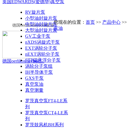
英国EDWARDS(爱德华)真空泵
RV旋片泵
小型油封旋片泵
您现在的位置：
首页
>>
产品中心
>
中型油封旋片泵
德国oerlikonleybold泵油
泵油
大型油封旋片泵
GV工业干泵
nXDS涡旋式干泵
EXT涡轮分子泵
nEXT涡轮分子泵
STP磁悬浮分子泵
德国oerlikon leybold...
涡轮分子泵组
IH半导体干泵
GXS干泵
真空泵油
真空测量
罗茨真空泵FT4-LE系
列
罗茨真空泵CT4-LE系
列
罗茨鼓风机BH系列