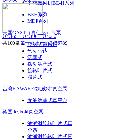
罗茨鼓风机BE-H系列
BEH系列
MDP系列
美国GAST（嘉仕达）气泵
U4.165、U4.190、U4.2...
共100条
第一页
上一页
3
4
5
6
7
8
9
旋涡式鼓风机
气动马达
活塞式
摆动活塞式
旋转叶片式
膜片式
台湾KAWAKE(凯威特)真空泵
无油活塞式真空泵
德国 leybold真空泵
油润滑旋转叶片式真
空泵
油润滑旋转叶片式真