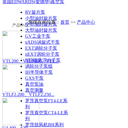
英国EDWARDS(爱德华)真空泵
RV旋片泵
小型油封旋片泵
您现在的位置：
首页
>>
产品中心
中型油封旋片泵
产品中心
大型油封旋片泵
GV工业干泵
nXDS涡旋式干泵
EXT涡轮分子泵
nEXT涡轮分子泵
STP磁悬浮分子泵
VTL200、VTLF250、VTL...
涡轮分子泵组
IH半导体干泵
GXS干泵
真空泵油
真空测量
VTLF2.200、VTLF2.250...
罗茨真空泵FT4-LE系
列
罗茨真空泵CT4-LE系
列
罗茨鼓风机BH系列
U4.400－630