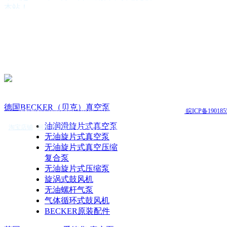
本站！
公司简介
公司营运方针
德国BECKER（贝克）真空泵
英国EDWARDS(爱德华)真空泵
美国GAST（嘉仕达）气泵
台湾KAWAKE(凯威特)真空泵
德国 leybold真空泵
德国BUSCH（普旭）真空泵
德国Rietschle(里奇乐)真空泵
德国BECKER（贝克）真空泵
版权所有 Copyright(C)2014-2015 合肥志徽自动机电有限公司
皖ICP备190185
德国Pfeiffer（普发）真空泵
日本ULVAC（爱发科）真空泵
油润滑旋片式真空泵
淘宝店铺
|
阿里巴巴店铺
|
技术支持：
安徽安搜
ZD（众德）真空泵
无油旋片式真空泵
FIRST（富斯特)真空泵
无油旋片式真空压缩
真空系统
复合泵
真空泵油
无油旋片式压缩泵
真空附件
旋涡式鼓风机
真空泵配件
无油螺杆气泵
真空泵维修保养
气体循环式鼓风机
BECKER原装配件