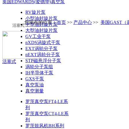
英国EDWARDS(爱德华)真空泵
RV旋片泵
小型油封旋片泵
您现在的位置：
首页
>>
产品中心
>>
美国GAST
中型油封旋片泵
活塞式
大型油封旋片泵
GV工业干泵
nXDS涡旋式干泵
EXT涡轮分子泵
nEXT涡轮分子泵
STP磁悬浮分子泵
活塞式
涡轮分子泵组
IH半导体干泵
GXS干泵
真空泵油
真空测量
罗茨真空泵FT4-LE系
列
罗茨真空泵CT4-LE系
列
罗茨鼓风机BH系列