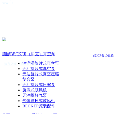
本站！
公司简介
公司营运方针
德国BECKER（贝克）真空泵
英国EDWARDS(爱德华)真空泵
美国GAST（嘉仕达）气泵
台湾KAWAKE(凯威特)真空泵
德国 leybold真空泵
德国BUSCH（普旭）真空泵
德国Rietschle(里奇乐)真空泵
德国BECKER（贝克）真空泵
版权所有 Copyright(C)2014-2015 合肥志徽自动机电有限公司
皖ICP备190185
德国Pfeiffer（普发）真空泵
日本ULVAC（爱发科）真空泵
油润滑旋片式真空泵
淘宝店铺
|
阿里巴巴店铺
|
技术支持：
安徽安搜
ZD（众德）真空泵
无油旋片式真空泵
FIRST（富斯特)真空泵
无油旋片式真空压缩
真空系统
复合泵
真空泵油
无油旋片式压缩泵
真空附件
旋涡式鼓风机
真空泵配件
无油螺杆气泵
真空泵维修保养
气体循环式鼓风机
BECKER原装配件