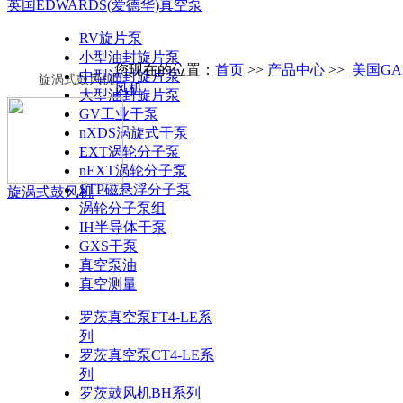
英国EDWARDS(爱德华)真空泵
RV旋片泵
小型油封旋片泵
您现在的位置：
首页
>>
产品中心
>>
美国G
中型油封旋片泵
旋涡式鼓风机
风机
大型油封旋片泵
GV工业干泵
nXDS涡旋式干泵
EXT涡轮分子泵
nEXT涡轮分子泵
STP磁悬浮分子泵
旋涡式鼓风机
涡轮分子泵组
IH半导体干泵
GXS干泵
真空泵油
真空测量
罗茨真空泵FT4-LE系
列
罗茨真空泵CT4-LE系
列
罗茨鼓风机BH系列