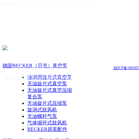
本站！
公司简介
公司营运方针
德国BECKER（贝克）真空泵
英国EDWARDS(爱德华)真空泵
美国GAST（嘉仕达）气泵
台湾KAWAKE(凯威特)真空泵
德国 leybold真空泵
德国BUSCH（普旭）真空泵
德国Rietschle(里奇乐)真空泵
德国BECKER（贝克）真空泵
版权所有 Copyright(C)2014-2015 合肥志徽自动机电有限公司
皖ICP备190185
德国Pfeiffer（普发）真空泵
日本ULVAC（爱发科）真空泵
油润滑旋片式真空泵
淘宝店铺
|
阿里巴巴店铺
|
技术支持：
安徽安搜
ZD（众德）真空泵
无油旋片式真空泵
FIRST（富斯特)真空泵
无油旋片式真空压缩
真空系统
复合泵
真空泵油
无油旋片式压缩泵
真空附件
旋涡式鼓风机
真空泵配件
无油螺杆气泵
真空泵维修保养
气体循环式鼓风机
BECKER原装配件