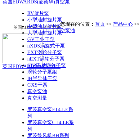
英国EDWARDS(爱德华)真空泵
RV旋片泵
小型油封旋片泵
您现在的位置：
首页
>>
产品中心
>
中型油封旋片泵
英国EDWARDS真空泵油
空泵油
大型油封旋片泵
GV工业干泵
nXDS涡旋式干泵
EXT涡轮分子泵
nEXT涡轮分子泵
STP磁悬浮分子泵
英国EDWARDS（爱德华...
涡轮分子泵组
IH半导体干泵
GXS干泵
真空泵油
真空测量
罗茨真空泵FT4-LE系
列
罗茨真空泵CT4-LE系
列
罗茨鼓风机BH系列