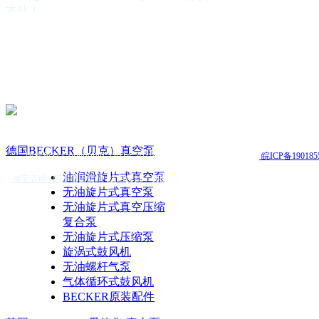
本站！
公司简介
公司营运方针
德国BECKER（贝克）真空泵
英国EDWARDS(爱德华)真空泵
美国GAST（嘉仕达）气泵
台湾KAWAKE(凯威特)真空泵
德国 leybold真空泵
德国BUSCH（普旭）真空泵
德国Rietschle(里奇乐)真空泵
德国BECKER（贝克）真空泵
版权所有 Copyright(C)2014-2015 合肥志徽自动机电有限公司
皖ICP备190185
德国Pfeiffer（普发）真空泵
日本ULVAC（爱发科）真空泵
油润滑旋片式真空泵
淘宝店铺
|
阿里巴巴店铺
|
技术支持：
安徽安搜
ZD（众德）真空泵
无油旋片式真空泵
FIRST（富斯特)真空泵
无油旋片式真空压缩
真空系统
复合泵
真空泵油
无油旋片式压缩泵
真空附件
旋涡式鼓风机
真空泵配件
无油螺杆气泵
真空泵维修保养
气体循环式鼓风机
BECKER原装配件