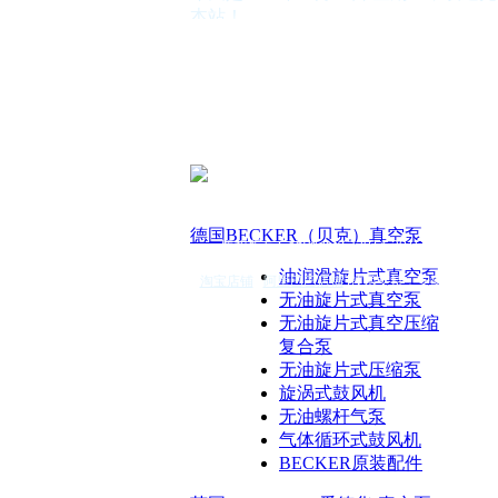
本站！
公司简介
公司营运方针
德国BECKER（贝克）真空泵
英国EDWARDS(爱德华)真空泵
美国GAST（嘉仕达）气泵
台湾KAWAKE(凯威特)真空泵
德国 leybold真空泵
德国BUSCH（普旭）真空泵
德国Rietschle(里奇乐)真空泵
德国BECKER（贝克）真空泵
版权所有 Copyright(C)2014-2015 合肥
德国Pfeiffer（普发）真空泵
日本ULVAC（爱发科）真空泵
油润滑旋片式真空泵
淘宝店铺
|
阿里巴巴店铺
|
技术支持：
安徽安搜
ZD（众德）真空泵
无油旋片式真空泵
FIRST（富斯特)真空泵
无油旋片式真空压缩
真空系统
复合泵
真空泵油
无油旋片式压缩泵
真空附件
旋涡式鼓风机
真空泵配件
无油螺杆气泵
真空泵维修保养
气体循环式鼓风机
BECKER原装配件