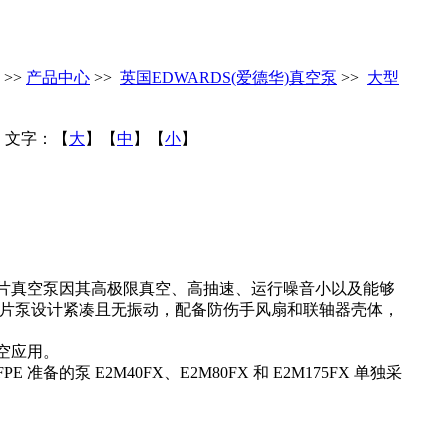
>>
产品中心
>>
英国EDWARDS(爱德华)真空泵
>>
大型
文字：【
大
】【
中
】【
小
】
封旋转叶片真空泵因其高极限真空、高抽速、运行噪音小以及能够
旋片泵设计紧凑且无振动，配备防伤手风扇和联轴器壳体，
空应用。
PFPE 准备的泵 E2M40FX、E2M80FX 和 E2M175FX 单独采