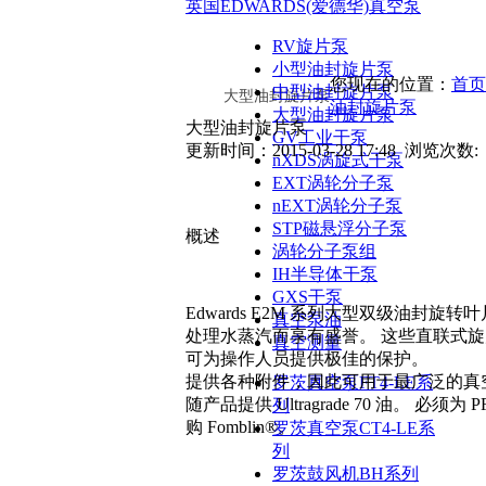
英国EDWARDS(爱德华)真空泵
RV旋片泵
小型油封旋片泵
您现在的位置：
首页
中型油封旋片泵
大型油封旋片泵
油封旋片泵
大型油封旋片泵
大型油封旋片泵
GV工业干泵
更新时间：2015-03-28 17:48 浏览次数:
nXDS涡旋式干泵
EXT涡轮分子泵
nEXT涡轮分子泵
STP磁悬浮分子泵
概述
涡轮分子泵组
IH半导体干泵
GXS干泵
Edwards E2M 系列大型双级油
真空泵油
处理水蒸汽而享有盛誉。 这些直联式
真空测量
可为操作人员提供极佳的保护。
提供各种附件，因此可用于最广泛的真
罗茨真空泵FT4-LE系
随产品提供 Ultragrade 70 油。 必须为 
列
购 Fomblin®。
罗茨真空泵CT4-LE系
列
罗茨鼓风机BH系列