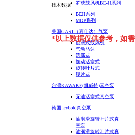
罗茨鼓风机BE-H系列
技术数据
BEH系列
MDP系列
美国GAST（嘉仕达）气泵
*以上数据仅供参考，如
旋涡式鼓风机
气动马达
活塞式
摆动活塞式
旋转叶片式
膜片式
台湾KAWAKE(凯威特)真空泵
无油活塞式真空泵
德国 leybold真空泵
油润滑旋转叶片式真
空泵
油润滑旋转叶片式真