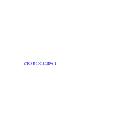
志徽自动机电有限公司
皖ICP备19018558号-1