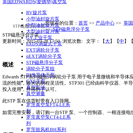
英国EDWARDS(爱德华)真空泵
RV旋片泵
小型油封旋片泵
您现在的位置：
首页
>>
产品中心
>>
英国
中型油封旋片泵
STP磁悬浮分子泵
>>
STP磁悬浮分子泵
大型油封旋片泵
STP磁悬浮分子泵
GV工业干泵
更新时间：2015-03-28 17:50 浏览次数:
文字：【
大
】【
中
】
nXDS涡旋式干泵
EXT涡轮分子泵
nEXT涡轮分子泵
STP磁悬浮分子泵
概述
涡轮分子泵组
IH半导体干泵
Edwards STP系列磁悬浮涡轮分子泵 用于电子显微镜和半导体应
GXS干泵
流的性能，最大的制程灵活性。STP301 已经由科学仪器、
真空泵油
投入使用，并得到了认可。
真空测量
此STP 泵在供货时带有入口筛网。
罗茨真空泵FT4-LE系
列
如需完整安装，请订购一台STP 泵、一个控制器、一根连接电
罗茨真空泵CT4-LE系
列
罗茨鼓风机BH系列