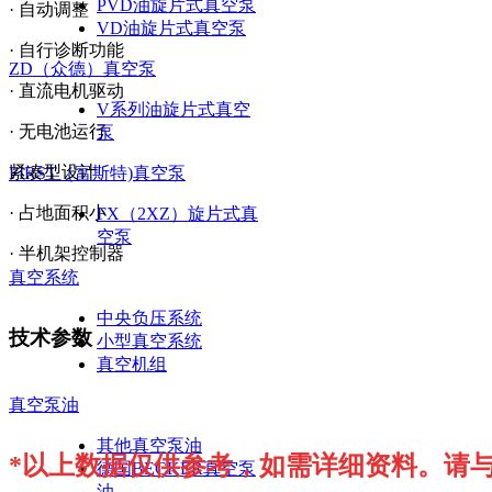
PVD油旋片式真空泵
· 自动调整
VD油旋片式真空泵
· 自行诊断功能
ZD（众德）真空泵
· 直流电机驱动
V系列油旋片式真空
· 无电池运行
泵
紧凑型设计
FIRST（富斯特)真空泵
· 占地面积小
FX（2XZ）旋片式真
空泵
· 半机架控制器
真空系统
中央负压系统
技术参数
小型真空系统
真空机组
真空泵油
其他真空泵油
*以上数据仅供参考，如需详细资料。请
德国BECKER真空泵
油