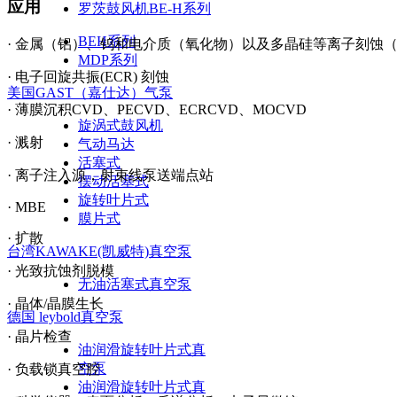
应用
罗茨鼓风机BE-H系列
BEH系列
· 金属（铝）、钨和电介质（氧化物）以及多晶硅等离子刻蚀
MDP系列
· 电子回旋共振(ECR) 刻蚀
美国GAST（嘉仕达）气泵
· 薄膜沉积CVD、PECVD、ECRCVD、MOCVD
旋涡式鼓风机
· 溅射
气动马达
活塞式
· 离子注入源，射束线泵送端点站
摆动活塞式
旋转叶片式
· MBE
膜片式
· 扩散
台湾KAWAKE(凯威特)真空泵
· 光致抗蚀剂脱模
无油活塞式真空泵
· 晶体/晶膜生长
德国 leybold真空泵
· 晶片检查
油润滑旋转叶片式真
空泵
· 负载锁真空腔
油润滑旋转叶片式真