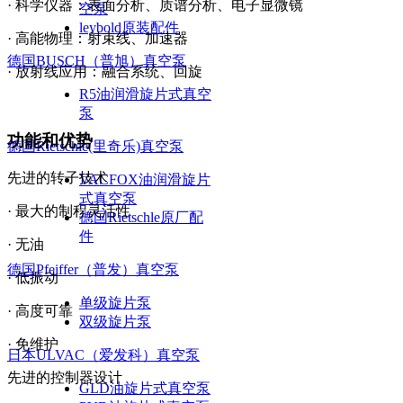
· 科学仪器：表面分析、质谱分析、电子显微镜
空泵
leybold原装配件
· 高能物理：射束线、加速器
德国BUSCH（普旭）真空泵
· 放射线应用：融合系统、回旋
R5油润滑旋片式真空
泵
功能和优势
德国Rietschle(里奇乐)真空泵
先进的转子技术
VACFOX油润滑旋片
式真空泵
· 最大的制程灵活性
德国Rietschle原厂配
件
· 无油
德国Pfeiffer（普发）真空泵
· 低振动
单级旋片泵
· 高度可靠
双级旋片泵
· 免维护
日本ULVAC（爱发科）真空泵
先进的控制器设计
GLD油旋片式真空泵