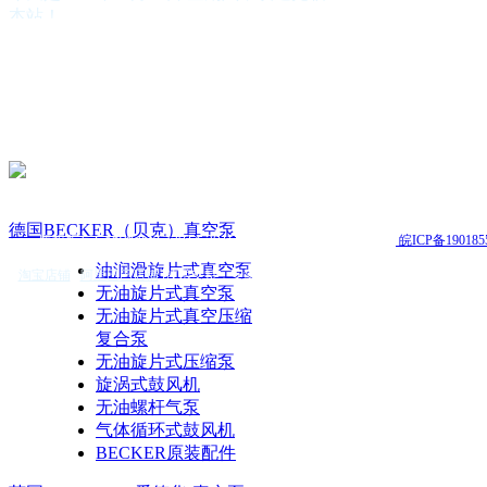
本站！
公司简介
公司营运方针
德国BECKER（贝克）真空泵
英国EDWARDS(爱德华)真空泵
美国GAST（嘉仕达）气泵
台湾KAWAKE(凯威特)真空泵
德国 leybold真空泵
德国BUSCH（普旭）真空泵
德国Rietschle(里奇乐)真空泵
德国BECKER（贝克）真空泵
版权所有 Copyright(C)2014-2015 合肥志徽自动机电有限公司
皖ICP备190185
德国Pfeiffer（普发）真空泵
日本ULVAC（爱发科）真空泵
油润滑旋片式真空泵
淘宝店铺
|
阿里巴巴店铺
|
技术支持：
安徽安搜
ZD（众德）真空泵
无油旋片式真空泵
FIRST（富斯特)真空泵
无油旋片式真空压缩
真空系统
复合泵
真空泵油
无油旋片式压缩泵
真空附件
旋涡式鼓风机
真空泵配件
无油螺杆气泵
真空泵维修保养
气体循环式鼓风机
BECKER原装配件